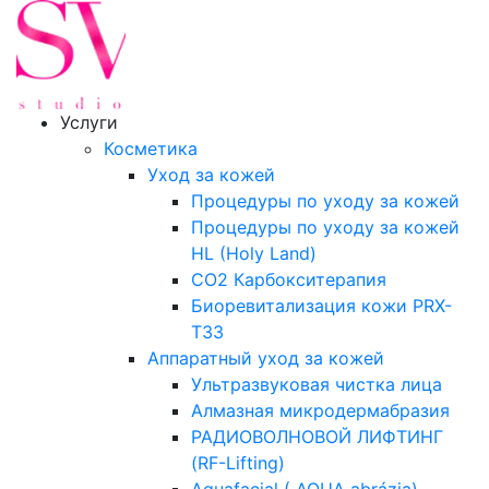
Услуги
Косметика
Уход за кожей
Процедуры по уходу за кожей
Процедуры по уходу за кожей
HL (Holy Land)
CO2 Карбокситерапия
Биоревитализация кожи PRX-
T33
Аппаратный уход за кожей
Ультразвуковая чистка лица
Алмазная микродермабразия
РАДИОВОЛНОВОЙ ЛИФТИНГ
(RF-Lifting)