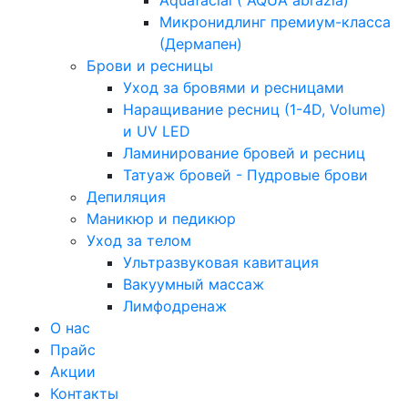
Aquafacial ( AQUA abrázia)
Микронидлинг премиум-класса
(Дермапен)
Брови и ресницы
Уход за бровями и ресницами
Наращивание ресниц (1-4D, Volume)
и UV LED
Ламинирование бровей и ресниц
Татуаж бровей - Пудровые брови
Депиляция
Маникюр и педикюр
Уход за телом
Ультразвуковая кавитация
Вакуумный массаж
Лимфодренаж
О нас
Прайс
Акции
Контакты