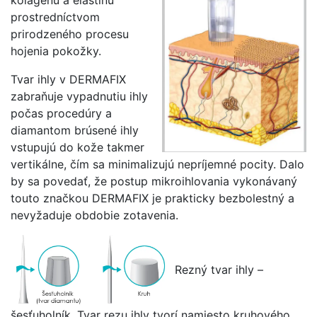
kolagénu a elastínu
prostredníctvom
prirodzeného procesu
hojenia pokožky.
Tvar ihly v DERMAFIX
zabraňuje vypadnutiu ihly
počas procedúry a
diamantom brúsené ihly
vstupujú do kože takmer
vertikálne, čím sa minimalizujú nepríjemné pocity. Dalo
by sa povedať, že postup mikroihlovania vykonávaný
touto značkou DERMAFIX je prakticky bezbolestný a
nevyžaduje obdobie zotavenia.
Rezný tvar ihly –
šesťuholník. Tvar rezu ihly tvorí namiesto kruhového