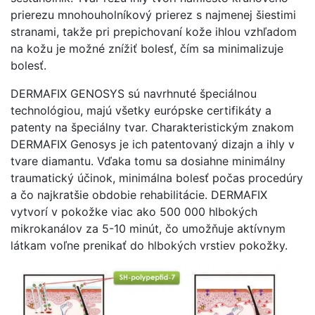
prierezu mnohouholníkový prierez s najmenej šiestimi
stranami, takže pri prepichovaní kože ihlou vzhľadom
na kožu je možné znížiť bolesť, čím sa minimalizuje
bolesť.
DERMAFIX GENOSYS sú navrhnuté špeciálnou
technológiou, majú všetky európske certifikáty a
patenty na špeciálny tvar. Charakteristickým znakom
DERMAFIX Genosys je ich patentovaný dizajn a ihly v
tvare diamantu. Vďaka tomu sa dosiahne minimálny
traumatický účinok, minimálna bolesť počas procedúry
a čo najkratšie obdobie rehabilitácie. DERMAFIX
vytvorí v pokožke viac ako 500 000 hlbokých
mikrokanálov za 5-10 minút, čo umožňuje aktívnym
látkam voľne prenikať do hlbokých vrstiev pokožky.