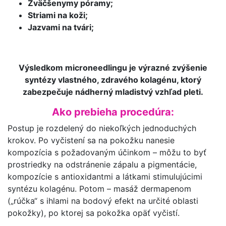
Zväčšenymy póramy;
Striami na koži;
Jazvami na tvári;
Výsledkom microneedlingu je výrazné zvýšenie
syntézy vlastného, zdravého kolagénu, ktorý
zabezpečuje nádherný mladistvý vzhľad pleti.
Ako prebieha procedúra:
Postup je rozdelený do niekoľkých jednoduchých
krokov. Po vyčistení sa na pokožku nanesie
kompozícia s požadovaným účinkom – môžu to byť
prostriedky na odstránenie zápalu a pigmentácie,
kompozície s antioxidantmi a látkami stimulujúcimi
syntézu kolagénu. Potom – masáž dermapenom
(„rúčka“ s ihlami na bodový efekt na určité oblasti
pokožky), po ktorej sa pokožka opäť vyčistí.