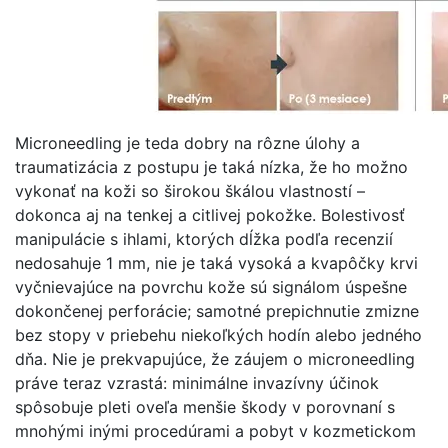
Microneedling je teda dobry na rôzne úlohy a
traumatizácia z postupu je taká nízka, že ho možno
vykonať na koži so širokou škálou vlastností –
dokonca aj na tenkej a citlivej pokožke. Bolestivosť
manipulácie s ihlami, ktorých dĺžka podľa recenzií
nedosahuje 1 mm, nie je taká vysoká a kvapôčky krvi
vyčnievajúce na povrchu kože sú signálom úspešne
dokončenej perforácie; samotné prepichnutie zmizne
bez stopy v priebehu niekoľkých hodín alebo jedného
dňa. Nie je prekvapujúce, že záujem o microneedling
práve teraz vzrastá: minimálne invazívny účinok
spôsobuje pleti oveľa menšie škody v porovnaní s
mnohými inými procedúrami a pobyt v kozmetickom