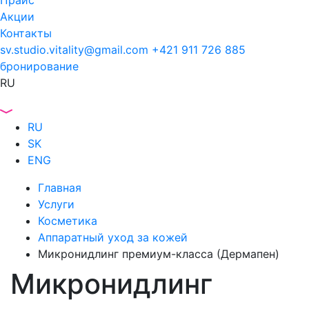
Прайс
Акции
Контакты
sv.studio.vitality@gmail.com
+421 911 726 885
бронирование
RU
RU
SK
ENG
Главная
Услуги
Косметика
Аппаратный уход за кожей
Микронидлинг премиум-класса (Дермапен)
Микронидлинг