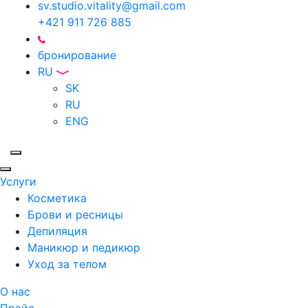
sv.studio.vitality@gmail.com
+421 911 726 885
бронирование
RU
SK
RU
ENG
Услуги
Косметика
Брови и ресницы
Депиляция
Маникюр и педикюр
Уход за телом
О нас