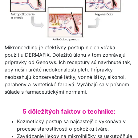
Mikroneedling je efektívny postup nielen vďaka
použitiu DERMAFIX. Dôležitú úlohu v tom zohrávajú
pripravky od Genosys. Ich receptúry sú navrhnuté tak,
aby riešili určité nedokonalosti pleti. Prípravky
neobsahujú konzervačné látky, vonné látky, alkohol,
parabény a syntetické farbivá. Vyrábajú sa v prísnom
súlade s farmaceutickými normami.
5 dôležitých faktov o technike:
Kozmetický postup sa najčastejšie vykonáva v
procese starostlivosti o pokožku tváre.
Zavádzanie liekov na mikroihličky sa uskutočňuje