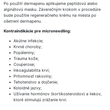
Po použití dermapenu aplikujeme peptidovú alebo
alginátovú masku. Záverečným krokom v procedúre
bude použitie regeneračneho krému na miesta po
ošetrení dermapenu.
Kontraindikácie pre microneedling:
Akútne infekcie;
Krvné choroby;
Popáleniny;
Trauma kože;
Couperose;
Inkoagulabilita krvi;
Prítomnosť rakoviny;
Tehotenstvo a dojčenie;
Koloidné jazvy;
Užívanie hormónov (kortikosteroidov) a liekov,
ktoré stimulujú zrážanie krvi.