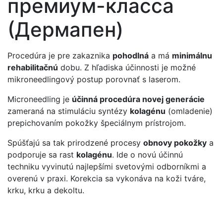
премиум-класса
(Дермапен)
Procedúra je pre zakaznika
pohodlná
a má
minimálnu
rehabilitačnú
dobu. Z hľadiska účinnosti je možné
mikroneedlingový postup porovnať s laserom.
Microneedling je
účinná procedúra novej generácie
zameraná na stimuláciu syntézy
kolagénu
(omladenie)
prepichovaním pokožky špeciálnym prístrojom.
Spúšťajú sa tak prirodzené procesy
obnovy pokožky
a
podporuje sa rast
kolagénu
. Ide o novú účinnú
techniku vyvinutú najlepšími svetovými odborníkmi a
overenú v praxi. Korekcia sa vykonáva na koži tváre,
krku, krku a dekoltu.