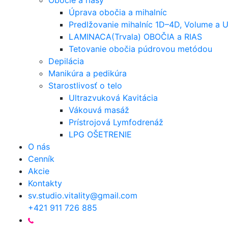
Obočie a riasy
Úprava obočia a mihalníc
Predlžovanie mihalníc 1D–4D, Volume a 
LAMINACA(Trvala) OBOČIA a RIAS
Tetovanie obočia púdrovou metódou
Depilácia
Manikúra a pedikúra
Starostlivosť o telo
Ultrazvuková Kavitácia
Vákouvá masáž
Prístrojová Lymfodrenáž
LPG OŠETRENIE
O nás
Cenník
Akcie
Kontakty
sv.studio.vitality@gmail.com
+421 911 726 885