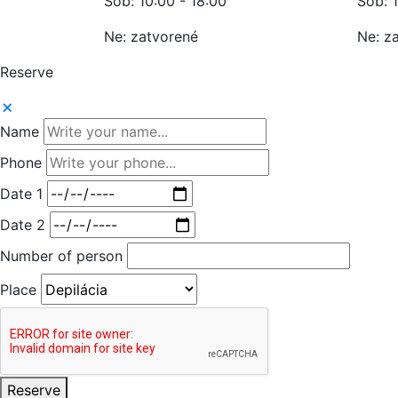
Sob: 10:00 - 18:00
Sob: 1
Ne: zatvorené
Ne: z
Reserve
Name
Phone
Date 1
Date 2
Number of person
Place
Reserve