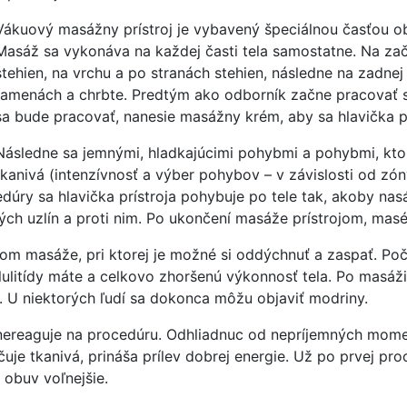
Vákuový masážny prístroj je vybavený špeciálnou časťou ob
Masáž sa vykonáva na každej časti tela samostatne. Na zač
stehien, na vrchu a po stranách stehien, následne na zadnej
ramenách a chrbte. Predtým ako odborník začne pracovať s
sa bude pracovať, nanesie masážny krém, aby sa hlavička pr
Následne sa jemnými, hladkajúcimi pohybmi a pohybmi, ktor
tkanivá (intenzívnosť a výber pohybov – v závislosti od zó
edúry sa hlavička prístroja pohybuje po tele tak, akoby n
kých uzlín a proti nim. Po ukončení masáže prístrojom, mas
pom masáže, pri ktorej je možné si oddýchnuť a zaspať. Po
celulitídy máte a celkovo zhoršenú výkonnosť tela. Po masáž
é. U niektorých ľudí sa dokonca môžu objaviť modriny.
o nereaguje na procedúru. Odhliadnuc od nepríjemných mom
čuje tkanivá, prináša prílev dobrej energie. Už po prvej pr
 obuv voľnejšie.