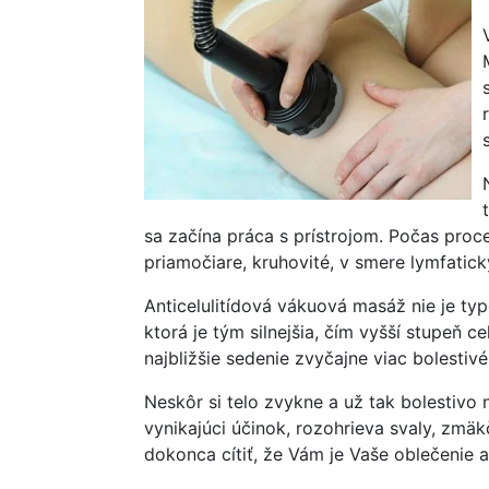
sa začína práca s prístrojom. Počas proc
priamočiare, kruhovité, v smere lymfatic
Anticelulitídová vákuová masáž nie je ty
ktorá je tým silnejšia, čím vyšší stupeň 
najbližšie sedenie zvyčajne viac bolestiv
Neskôr si telo zvykne a už tak bolestiv
vynikajúci účinok, rozohrieva svaly, zmäk
dokonca cítiť, že Vám je Vaše oblečenie a