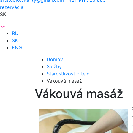
sv.studio.vitality@gmail.com
+421 911 726 885
rezervácia
SK
RU
SK
ENG
Domov
Služby
Starostlivosť o telo
Vákouvá masáž
Vákouvá masáž