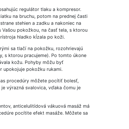
sahujúc regulátor tlaku a kompresor.
iatku na bruchu, potom na prednej časti
 strane stehien a zadku a nakoniec na
 Vašou pokožkou, na časť tela, s ktorou
ístroja hladko kĺzala po koži.
ými sa tlačí na pokožku, rozohrievajú
ny, s ktorou pracujeme). Po tomto úkone
asávala kožu. Pohyby môžu byť
ér upokojuje pokožku rukami.
čas procedúry môžete pocítiť bolesť,
i je výrazná svalovica, vďaka čomu je
entov, anticelulitídová vákuová masáž má
ocedúre pocítite efekt masáže. Môžete sa