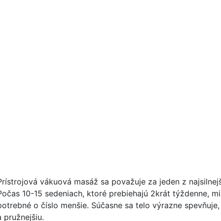
Prístrojová vákuová masáž sa považuje za jeden z najsilnejší
Počas 10-15 sedeniach, ktoré prebiehajú 2krát týždenne, mi
potrebné o číslo menšie. Súčasne sa telo výrazne spevňuje, 
a pružnejšiu.