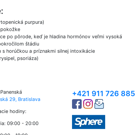
:
ytopenická purpura)
j pokožke
ce po pôrode, keď je hladina hormónov veľmi vysoká
pokročilom štádiu
 s horúčkou a príznakmi silnej intoxikácie
ysipel, psoriáza)
 Panenská
+421 911 726 885
ská 29, Bratislava
acie hodiny:
ia: 09:00 - 20:00